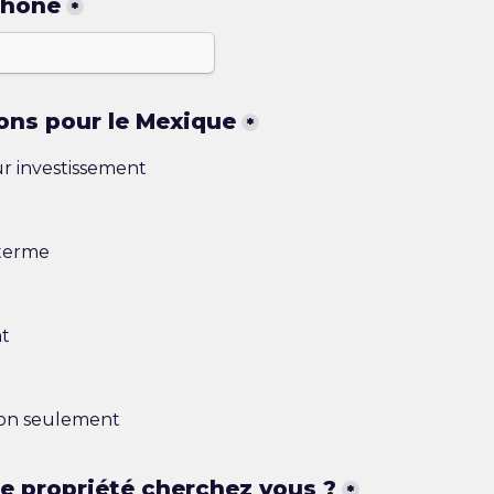
phone
*
ons pour le Mexique
*
r investissement
 terme
t
ion seulement
e propriété cherchez 
vous 
?
*