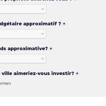
dgétaire approximatif ?
*
nds approximative?
*
 ville aimeriez-vous investir?
*
Carmen