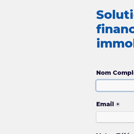
Soluti
finan
immob
Nom Compl
Email
*