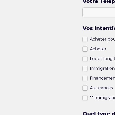
Votre Télé
Vos intenti
Acheter pou
Acheter 
Louer long
Immigration
Financemen
Assurances
** Immigrat
Quel type d